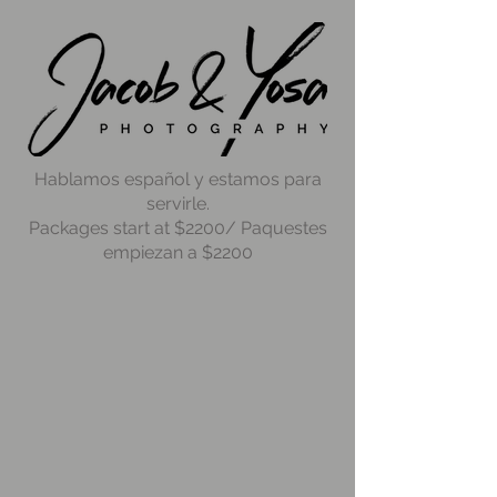
Hablamos español y estamos para
servirle.
Packages start at $2200/ Paquestes
empiezan a $2200